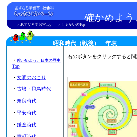
確かめよう
＞あすなろ学習室Top
＞しゃかいのTop
昭和時代（戦後） 年表
右のボタンをクリックす
・
確かめよう、日本の歴史
Top
・
文明のおこり
・
古墳・飛鳥時代
・
奈良時代
・
平安時代
・
鎌倉時代
・
室町時代