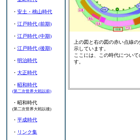
・
安土・桃山時代
・
江戸時代 (前期)
・
江戸時代 (中期)
上の図と右の図の赤い点線の
・
江戸時代 (後期)
示しています。
ここには、この時代について
・
明治時代
す。
・
大正時代
・
昭和時代
(第二次世界大戦以前)
・昭和時代
(第二次世界大戦以後)
・
平成時代
・
リンク集