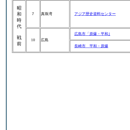
昭
和
７
真珠湾
アジア歴史資料センター
時
代
広島市
「原爆・平和｣
戦
10
広島
前
長崎市 平和・原爆