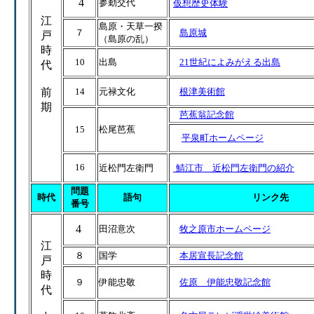
4
参勤交代
仮想歴史体験
江
島原・天草一揆
７
島原城
戸
（島原の乱）
時
10
出島
21世紀によみがえる出島
代
前
14
元禄文化
根津美術館
期
芭蕉翁記念館
15
松尾芭蕉
平泉町ホームページ
16
近松門左衛門
鯖江市 近松門左衛門の紹介
問題
時代
語句
リンク先
番号
4
田沼意次
牧之原市ホームページ
江
８
国学
本居宣長記念館
戸
時
９
伊能忠敬
佐原 伊能忠敬記念館
代