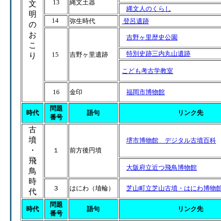
13
縄文土器
文
縄文人のくらし
明
14
弥生時代
登呂遺跡
の
お
吉野ヶ里歴史公園
こ
特別史跡三内丸山遺跡
15
吉野ヶ里遺跡
り
こども考古学教室
16
金印
福岡市博物館
問題
時代
語句
リンク先
番号
古
墳
堺市博物館 デジタル古墳百科
・
１
前方後円墳
飛
大阪府立近つ飛鳥博物館
鳥
時
３
はにわ（埴輪）
芝山町立芝山古墳・はにわ博物
代
問題
時代
語句
リンク先
番号