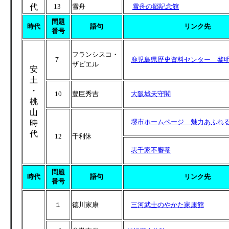
代
13
雪舟
雪舟の郷記念館
問題
時代
語句
リンク先
番号
フランシスコ・
７
鹿児島県歴史資料センター 黎
ザビエル
安
土
・
10
豊臣秀吉
大阪城天守閣
桃
山
堺市ホームページ 魅力あふれ
時
代
12
千利休
表千家不審菴
問題
時代
語句
リンク先
番号
１
徳川家康
三河武士のやかた家康館