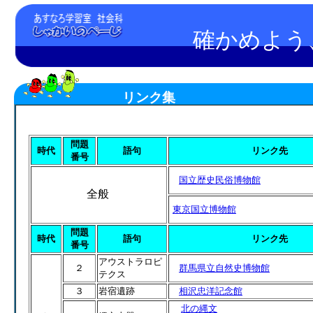
確かめよう
リンク集
問題
時代
語句
リンク先
番号
国立歴史民俗博物館
全般
東京国立博物館
問題
時代
語句
リンク先
番号
アウストラロピ
２
群馬県立自然史博物館
テクス
３
岩宿遺跡
相沢忠洋記念館
北の縄文