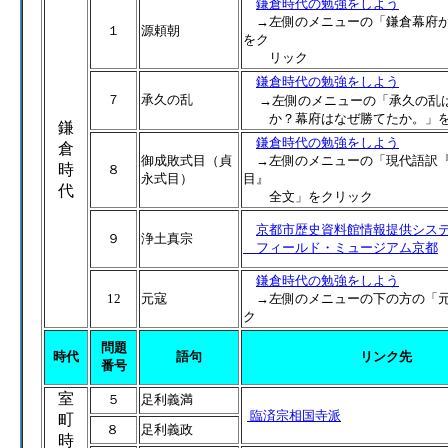
鎌倉時代の勉強をしよう
→左側のメニューの「鎌倉幕府が
１
源頼朝
をク
リック
鎌倉時代の勉強をしよう
７
承久の乱
→左側のメニューの「承久の乱
か？幕府はなぜ勝てたか。」を
鎌
鎌倉時代の勉強をしよう
倉
御成敗式目（貞
→左側のメニューの「現代語訳
時
８
永式目）
目』
代
全文」をクリック
京都市歴史資料館情報提供シス
９
浄土真宗
フィールド・ミュージアム京都
鎌倉時代の勉強をしよう
12
元寇
→左側のメニューの下の方の「元
ク
問題
時代
語句
リンク先
番号
室
５
足利義満
臨済宗相国寺派
町
８
足利義政
時