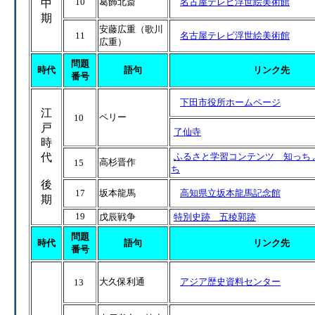
10
葛飾北斎
名古屋テレビ浮世絵美術館
中
期
安藤広重（歌川
11
名古屋テレビ浮世絵美術館
広重）
問題
時代
語句
リンク先
番号
下田市役所ホームページ
江
ペリー
10
戸
了仙寺
時
代
ふるさと学習コンテンツ 知っちょ
高杉晋作
15
ち
後
17
坂本龍馬
高知県立坂本龍馬記念館
期
19
戊辰戦争
特別史跡 五稜郭跡
問題
時代
語句
リンク先
番号
大久保利通
アジア歴史資料センター
13