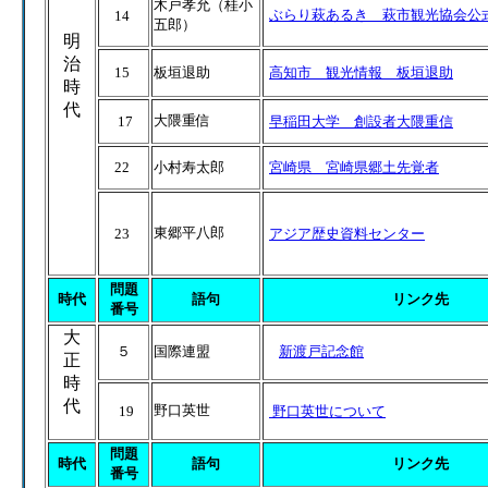
木戸孝允（桂小
ぶらり萩あるき 萩市観光協会公
14
五郎）
明
治
15
板垣退助
高知市 観光情報 板垣退助
時
代
大隈重信
17
早稲田大学 創設者大隈重信
22
小村寿太郎
宮崎県 宮崎県郷土先覚者
東郷平八郎
23
アジア歴史資料センター
問題
時代
語句
リンク先
番号
大
５
国際連盟
新渡戸記念館
正
時
代
野口英世
19
野口英世について
問題
時代
語句
リンク先
番号