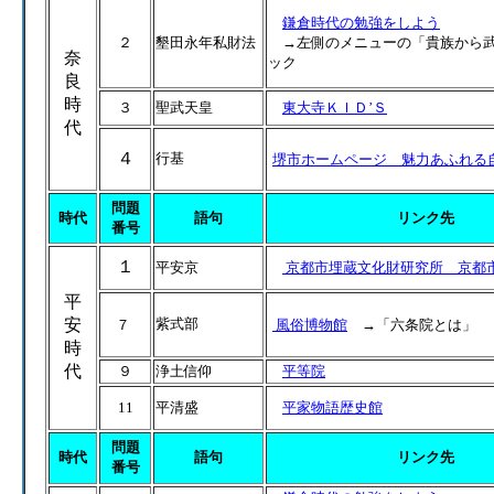
鎌倉時代の勉強をしよう
２
墾田永年私財法
→左側のメニューの「貴族から武
奈
ック
良
時
３
聖武天皇
東大寺ＫＩＤ’Ｓ
代
４
行基
堺市ホームページ 魅力あふれる
問題
時代
語句
リンク先
番号
１
平安京
京都市埋蔵文化財研究所 京都
平
安
紫式部
７
風俗博物館
→「六条院とは」
時
代
９
浄土信仰
平等院
11
平清盛
平家物語歴史館
問題
時代
語句
リンク先
番号