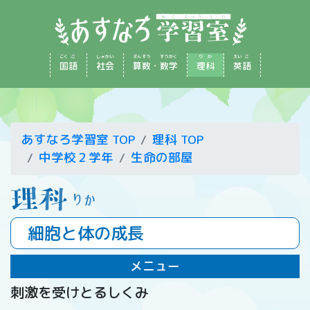
こく
ご
しゃ
かい
さん
すう
すう
がく
り
か
えい
ご
国
語
社
会
算
数
・
数
学
理
科
英
語
あすなろ学習室 TOP
理科 TOP
中学校２学年
生命の部屋
細胞と体の成長
メニュー
刺激を受けとるしくみ