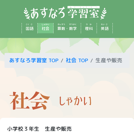
こく
ご
しゃ
かい
さん
すう
すう
がく
り
か
えい
ご
国
語
社
会
算
数
・
数
学
理
科
英
語
あすなろ学習室 TOP
社会 TOP
生産や販売
小学校３年生 生産や販売