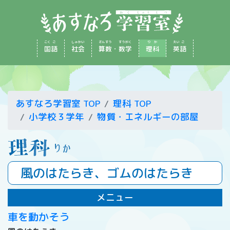
こく
ご
しゃ
かい
さん
すう
すう
がく
り
か
えい
ご
国
語
社
会
算
数
・
数
学
理
科
英
語
あすなろ学習室 TOP
理科 TOP
小学校３学年
物質・エネルギーの部屋
風のはたらき、ゴムのはたらき
メニュー
車を動かそう