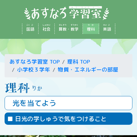
こく
ご
しゃ
かい
さん
すう
すう
がく
り
か
えい
ご
国
語
社
会
算
数
・
数
学
理
科
英
語
あすなろ学習室 TOP
理科 TOP
小学校３学年
物質・エネルギーの部屋
光を当てよう
■ 日光の学しゅうで気をつけること