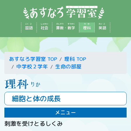
こく
ご
しゃ
かい
さん
すう
すう
がく
り
か
えい
ご
国
語
社
会
算
数
・
数
学
理
科
英
語
あすなろ学習室 TOP
理科 TOP
中学校２学年
生命の部屋
細胞と体の成長
メニュー
刺激を受けとるしくみ