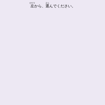
ひだり
えら
左
から、
選
んでください。