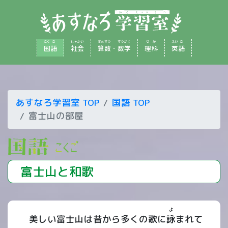
こく
ご
しゃ
かい
さん
すう
すう
がく
り
か
えい
ご
国
語
社
会
算
数
・
数
学
理
科
英
語
あすなろ学習室 TOP
国語 TOP
富士山の部屋
富士山と和歌
よ
美しい富士山は昔から多くの歌に
詠
まれて