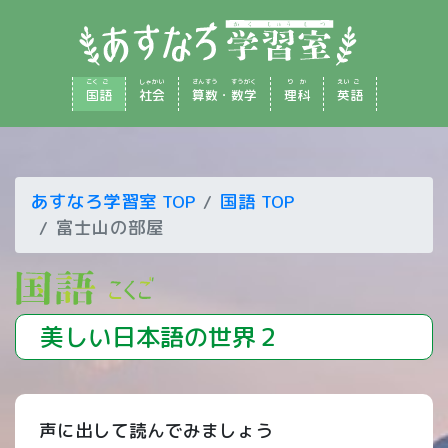
こく
ご
しゃ
かい
さん
すう
すう
がく
り
か
えい
ご
国
語
社
会
算
数
・
数
学
理
科
英
語
あすなろ学習室 TOP
国語 TOP
富士山の部屋
美しい日本語の世界２
声に出して読んでみましょう