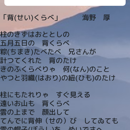
「背(せい)くらべ」 海野 厚
柱のきずはおととしの
五月五日の 背くらべ
粽(ちまき)たべたべ 兄さんが
計つてくれた 背のたけ
きのふくらべりゃ 何(なん)のこと
やつと羽織(はおり)の紐(ひも)のたけ
柱にもたれりゃ すぐ見える
遠いお山も 背くらべ
雲の上まで 顔出して
てんでに背伸（せの）び してゐても
雪の帽子(ぼうし)を ぬいでさへ