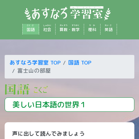
こく
ご
しゃ
かい
さん
すう
すう
がく
り
か
えい
ご
国
語
社
会
算
数
・
数
学
理
科
英
語
あすなろ学習室 TOP
国語 TOP
富士山の部屋
美しい日本語の世界１
声に出して読んでみましょう